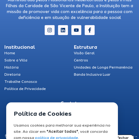
Filhas da Caridade de São Vicente de Paulo, a Instituição tem a
missão de promover vida com excelência para a pessoa com
deficiência e em situação de vulnerabilidade social
Institucional
Estrutura
Home
Visão Geral
Sobre a Villa
Centros
História
Unidades de Longa Permanência
Diretoria
Banda Inclusiva Luar
Trabalhe Conosco
Política de Privacidade
Contatos
Fale Conosco
Política de Cookies
(62) 3506-9000
Usamos cookies para melhorar sua experiência no
ascom@cottolengo.org.br
site. Ao clicar em
"Aceitar todos"
, você concorda
Av. Cel. Gabriel Alves de Carvalho N. 163 Bairro Santuário Trindade -
com nossa
política de privacidade
.