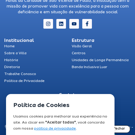
Filhas da Caridade de São Vicente de Paulo, a Instituição tem a
missão de promover vida com excelência para a pessoa com
deficiência e em situação de vulnerabilidade social
Institucional
Estrutura
Home
Visão Geral
Sobre a Villa
Centros
História
Unidades de Longa Permanência
Diretoria
Banda Inclusiva Luar
Trabalhe Conosco
Política de Privacidade
Contatos
Fale Conosco
Política de Cookies
(62) 3506-9000
Usamos cookies para melhorar sua experiência no
ascom@cottolengo.org.br
site. Ao clicar em
"Aceitar todos"
, você concorda
Av. Cel. Gabriel Alves de Carvalho N. 163 Bairro Santuário Trindade -
com nossa
política de privacidade
.
Goiás 75.388-596